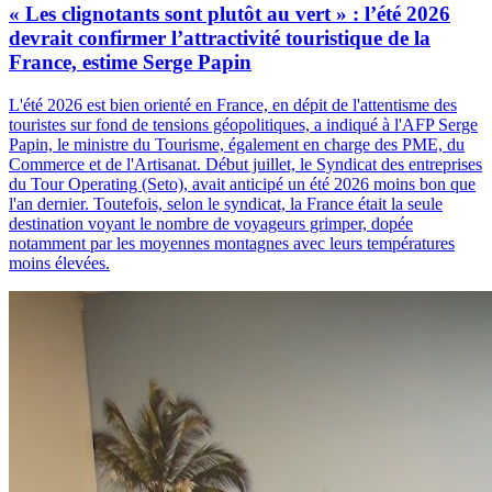
« Les clignotants sont plutôt au vert » : l’été 2026
devrait confirmer l’attractivité touristique de la
France, estime Serge Papin
L'été 2026 est bien orienté en France, en dépit de l'attentisme des
touristes sur fond de tensions géopolitiques, a indiqué à l'AFP Serge
Papin, le ministre du Tourisme, également en charge des PME, du
Commerce et de l'Artisanat. Début juillet, le Syndicat des entreprises
du Tour Operating (Seto), avait anticipé un été 2026 moins bon que
l'an dernier. Toutefois, selon le syndicat, la France était la seule
destination voyant le nombre de voyageurs grimper, dopée
notamment par les moyennes montagnes avec leurs températures
moins élevées.