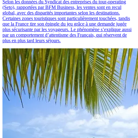
Selon les données du Syndicat des entreprises du tour-operating
(Seto), rapportées par BFM Business, les ventes sont en recul
global, avec des disparités importantes selon les destinations.
Certaines zones touristiques sont particulièrement touchées, tandis
que la France tire son épingle du jeu grâce à une demande jugée
plus sécurisante par les voyageurs. Le phénomène s’explique aussi
par un comportement d’attentisme des Français, qui réservent de
plus en plus tard leurs séjours.