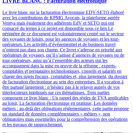
LIVRE BLANC : Facturation électronique
Le livre blanc sur la facturation électronique EDV-SETO élaboré
avec les contributions de KPMG Avocats, la plateforme agréée
Ventya mais également des adhérents EdV et SETO qui ont
consacré du temps à ce projet est disponible sous ce lien Le
périmètre de ce document est volontairement centré sur le secteur
des voyages de loisirs, pour les agences de voyages et les tour-
opérateurs. Les activités d’événementiel et de business travel
n’entrent pas dans son champ. Ce livret s’adresse en priorité aux
opérateurs de voyages, qu’il s’agisse d’agences de voyages ou de
tour-opérateurs, ainsi qu’à l’ensemble des acteurs qui les
accompagnent dans la mise en œuvre de la réforme : experts-
comptables et prestataires technologiques, conseils et salariés en
charge des sujets fiscaux, comptables et, plus largement, du dossier
de facturation électronique au sein des entreprises. Il a vocation à
être partagé largement : n’hésitez pas à le relayer auprès de vos
interlocuteurs impliqués sur ces thématiques. Trois parties
composent ce livre blanc : Un rappel des règles de TVA applicables
au loisir, La facturation électronique en pratique, Les données
métiers : au-delà des obligations réglementaires, cette partie propose
un standard de données complémentaires « métiers », non
obligatoires mais essentielles pour la compréhension des opérations
et les travaux de rapprochement.