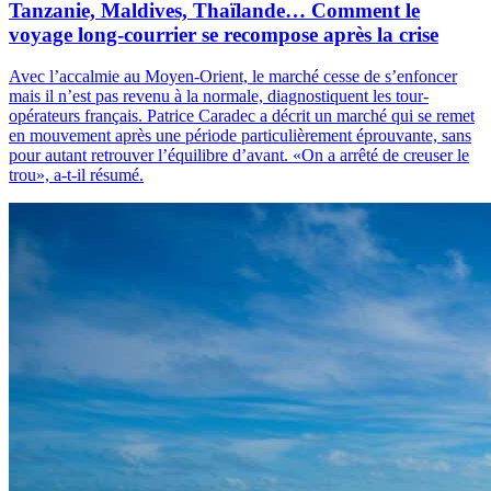
Tanzanie, Maldives, Thaïlande… Comment le
voyage long-courrier se recompose après la crise
Avec l’accalmie au Moyen-Orient, le marché cesse de s’enfoncer
mais il n’est pas revenu à la normale, diagnostiquent les tour-
opérateurs français. Patrice Caradec a décrit un marché qui se remet
en mouvement après une période particulièrement éprouvante, sans
pour autant retrouver l’équilibre d’avant. «On a arrêté de creuser le
trou», a-t-il résumé.