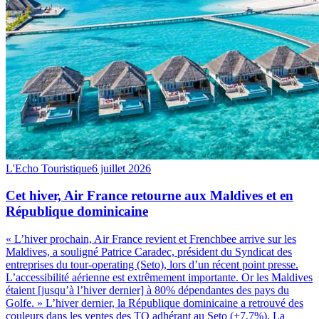
L'Echo Touristique
6 juillet 2026
Cet hiver, Air France retourne aux Maldives et en
République dominicaine
« L’hiver prochain, Air France revient et Frenchbee arrive sur les
Maldives, a souligné Patrice Caradec, président du Syndicat des
entreprises du tour-operating (Seto), lors d’un récent point presse.
L’accessibilité aérienne est extrêmement importante. Or les Maldives
étaient [jusqu’à l’hiver dernier] à 80% dépendantes des pays du
Golfe. » L’hiver dernier, la République dominicaine a retrouvé des
couleurs dans les ventes des TO adhérant au Seto (+7,7%). La